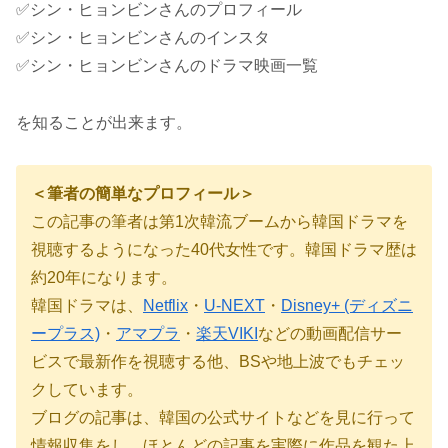
✅シン・ヒョンビンさんのプロフィール
✅シン・ヒョンビンさんのインスタ
✅シン・ヒョンビンさんのドラマ映画一覧
を知ることが出来ます。
＜筆者の簡単なプロフィール＞
この記事の筆者は第
1
次韓流ブームから韓国ドラマを
視聴するようになった40代女性です。韓国ドラマ歴は
約
20
年になります。
韓国ドラマは、
Netflix
・
U-NEXT
・
Disney+ (ディズニ
ープラス)
・
アマプラ
・
楽天VIKI
などの動画配信サー
ビスで最新作を視聴する他、BSや地上波でもチェッ
クしています。
ブログの記事は、韓国の公式サイトなどを見に行って
情報収集をし、ほとんどの記事を実際に作品を観た上