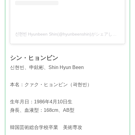
신현빈 Hyunbeen Shin(@hyunbeenshin)がシェアした投稿
シン・ヒョンビン
신현빈、
申鉉彬、Shin Hyun Been
本名：クァク・ヒョンビン（곽현빈）
生年月日：1986年4月10日生
身長、血液型：168cm、AB型
韓国芸術総合学校卒業 美術専攻