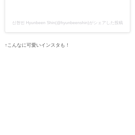
신현빈 Hyunbeen Shin(@hyunbeenshin)がシェアした投稿
↑こんなに可愛いインスタも！