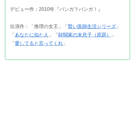
デビュー作：2010年『パンガ？パンガ！』
出演作：「推理の女王」「
賢い医師生活シリーズ
」
「
あなたに似た人
」「
財閥家の末息子（原題）
」
「
愛してると言ってくれ
」