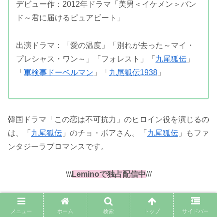
デビュー作：2012年ドラマ「美男＜イケメン＞バン
ド～君に届けるピュアビート」
出演ドラマ：「愛の温度」「別れが去った～マイ・
プレシャス・ワン～」「フォレスト」「
九尾狐伝
」
「
軍検事ドーベルマン
」「
九尾狐伝1938
」
韓国ドラマ「この恋は不可抗力」のヒロイン役を演じるの
は、「
九尾狐伝
」のチョ・ボアさん。「
九尾狐伝
」もファ
ンタジーラブロマンスです。
\\\
Leminoで独占配信中
///
メニュー
ホーム
検索
トップ
サイドバー
九尾狐伝（クミホ伝）のキャスト・カメオ出演