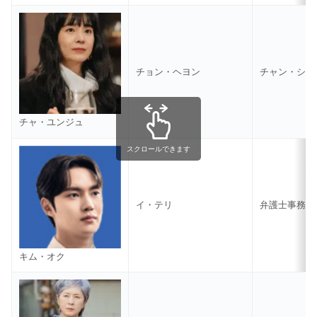
チョン・ヘヨン
チャン・シン
チャ・ユンジュ
スクロールできます
イ・テリ
弁護士事務所
キム・オク