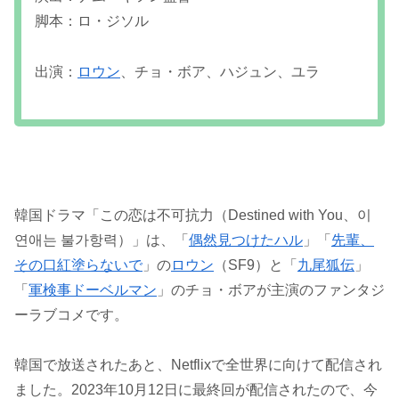
脚本：ロ・ジソル
出演：
ロウン
、チョ・ボア、ハジュン、ユラ
韓国ドラマ「この恋は不可抗力（Destined with You、이
연애는 불가항력）」は、「
偶然見つけたハル
」「
先輩、
その口紅塗らないで
」の
ロウン
（SF9）と「
九尾狐伝
」
「
軍検事ドーベルマン
」のチョ・ボアが主演のファンタジ
ーラブコメです。
韓国で放送されたあと、Netflixで全世界に向けて配信され
ました。2023年10月12日に最終回が配信されたので、今