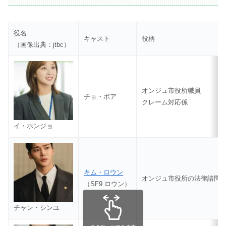
役名
キャスト
役柄
（画像出典：jtbc）
オンジュ市役所職員
チョ・ボア
クレーム対応係
イ・ホンジョ
キム・ロウン
オンジュ市役所の法律諮問
（SF9 ロウン）
チャン・シンユ