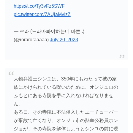
https://t.co/Ty3vFz5SWF
pic.twitter.com/7AUjaMvIzZ
— 로라 (드라마봐야하는데 바쁜..)
(@roraroraaaaa)
July 20, 2023
大物弁護士シンユは、350年にもわたって彼の家
族にかけられている呪いのために、オンジュ山の
ふもとにある寺院を手に入れなければなりませ
ん。
ある日、その寺院に不法侵入したユーチューバー
が事故で亡くなり、オンジュ市の熱血公務員ホン
ジョが、その寺院を解体しようとシンユの前に現