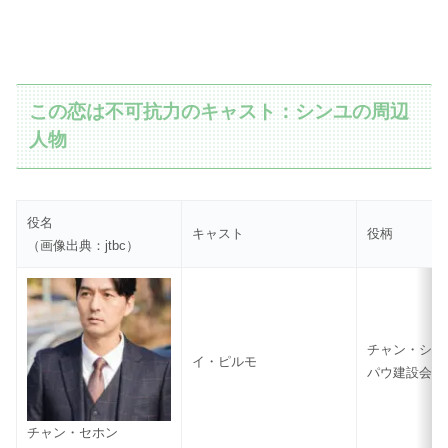
この恋は不可抗力のキャスト：シンユの周辺
人物
役名
キャスト
役柄
（画像出典：jtbc）
チャン・シン
イ・ピルモ
パウ建設会長
チャン・セホン