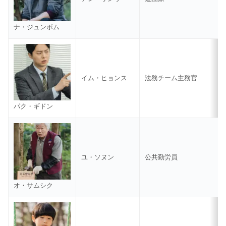
ナ・ジュンボム
イム・ヒョンス
法務チーム主務官
パク・ギドン
ユ・ソヌン
公共勤労員
オ・サムシク