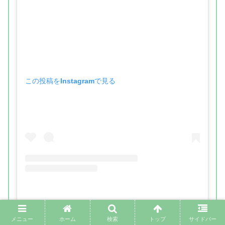
この投稿をInstagramで見る
メニュー
ホーム
検索
トップ
サイドバー
윌엔터테인먼트(@willent_official)がシェアした投稿