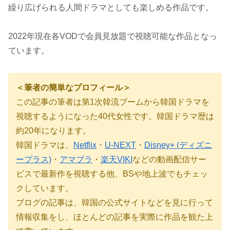
繰り広げられる人間ドラマとしても楽しめる作品です。
2022年現在各VODで会員見放題で視聴可能な作品となっ
ています。
＜筆者の簡単なプロフィール＞
この記事の筆者は第
1
次韓流ブームから韓国ドラマを
視聴するようになった40代女性です。韓国ドラマ歴は
約
20
年になります。
韓国ドラマは、
Netflix
・
U-NEXT
・
Disney+ (ディズニ
ープラス)
・
アマプラ
・
楽天VIKI
などの動画配信サー
ビスで最新作を視聴する他、BSや地上波でもチェッ
クしています。
ブログの記事は、韓国の公式サイトなどを見に行って
情報収集をし、ほとんどの記事を実際に作品を観た上