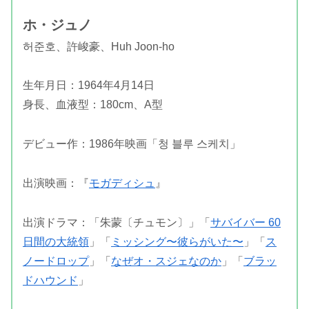
ホ・ジュノ
허준호、許峻豪、Huh Joon-ho
生年月日：1964年4月14日
身長、血液型：180cm、A型
デビュー作：1986年映画「청 블루 스케치」
出演映画：『
モガディシュ
』
出演ドラマ：「朱蒙〔チュモン〕」「
サバイバー 60
日間の大統領
」「
ミッシング〜彼らがいた〜
」「
ス
ノードロップ
」「
なぜオ・スジェなのか
」「
ブラッ
ドハウンド
」