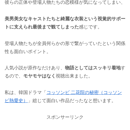
彼らの正体や登場人物たちの恋模様が気になってしまい、
美男美女なキャストたちと綺麗な衣装という視覚的サポー
トに支えられ最後まで観てしまった
感じです。
登場人物たちが全員何らかの形で繋がっていたという関係
性も面白いポイント。
人気小説が原作なだけあり、
物語としてはスッキリ着地
す
るので、
モヤモヤはなく
視聴出来ました。
私は、韓国ドラマ「
コッソンビ 二花院の秘密（コッソン
ビ熱愛史）
」総じて面白い作品だったなと想います。
スポンサーリンク