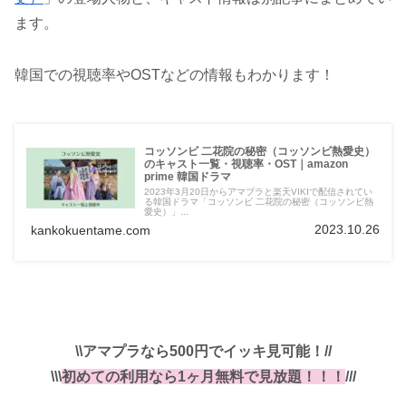
ます。
韓国での視聴率やOSTなどの情報もわかります！
コッソンビ 二花院の秘密（コッソンビ熱愛史）
のキャスト一覧・視聴率・OST｜amazon
prime 韓国ドラマ
2023年3月20日からアマプラと楽天VIKIで配信されてい
る韓国ドラマ「コッソンビ 二花院の秘密（コッソンビ熱
愛史）」...
2023.10.26
kankokuentame.com
\\アマプラなら500円でイッキ見可能！//
\\\
初めての利用なら1ヶ月無料で見放題！！！
///