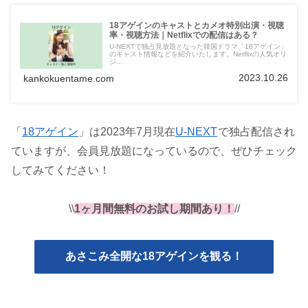
18アゲインのキャストとカメオ特別出演・視聴
率・視聴方法｜Netflixでの配信はある？
U-NEXTで独占見放題となった韓国ドラマ「18アゲイン」
のキャスト情報などを紹介いたします。Netflixの人気オリ
ジ...
2023.10.26
kankokuentame.com
「
18アゲイン
」は2023年7月現在
U-NEXT
で独占配信され
ていますが、会員見放題になっているので、ぜひチェック
してみてください！
\\
1ヶ月間無料のお試し期間あり！
//
あさこみ全開な18アゲインを観る！