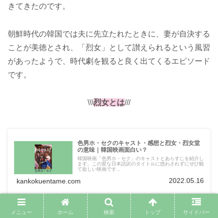
きてきたのです。
朝鮮時代の韓国では夫に先立たれたときに、妻が自決する
ことが美徳とされ、「烈女」として讃えられるという風習
があったようで、時代劇を観ると良く出てくるエピソード
です。
\\\
烈女とは
///
色男ホ・セクのキャスト・感想と烈女・烈女堂
の意味｜韓国映画面白い？
韓国映画「色男ホ・セク」のキャストとあらすじを紹介し
ます。この変な日本語訳のタイトルに惑わされずにぜひ観
て欲しい映画です...
2022.05.16
kankokuentame.com
メニュー
ホーム
検索
トップ
サイドバー