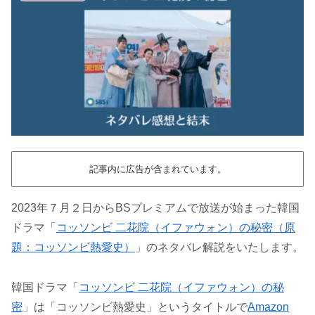
記事内に広告が含まれています。
2023年７月２日からBSプレミアムで放送が始まった韓国
ドラマ「
コッソンビ 二花院（イファウォン）の秘密（原
題：コッソンビ熱愛史）
」のネタバレ解説をいたします。
韓国ドラマ「
コッソンビ 二花院（イファウォン）の秘
密
」は「コッソンビ熱愛史」というタイトルで
Amazon