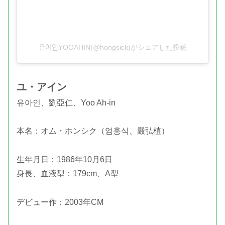
유아인YOOAHIN(@hongsick)がシェアした投稿
ユ・アイン
유아인、
劉亞仁、Yoo Ah-in
本名：オム・ホンシク（엄홍식、嚴弘植）
生年月日：1986年10月6日
身長、血液型：179cm、A型
デビュー作：2003年CM