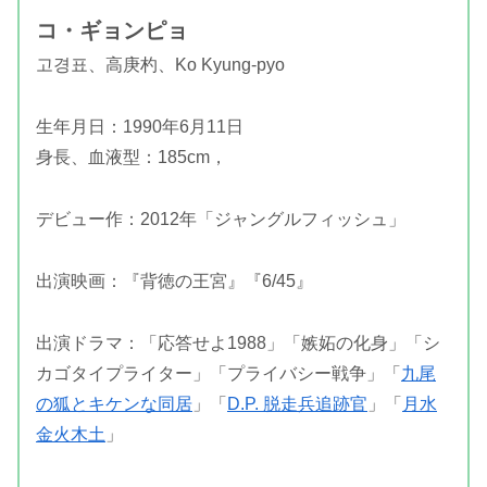
コ・ギョンピョ
고경표、高庚杓、Ko Kyung-pyo
生年月日：1990年6月11日
身長、血液型：185cm，
デビュー作：2012年「ジャングルフィッシュ」
出演映画：『背徳の王宮』『6/45』
出演ドラマ：「応答せよ1988」「嫉妬の化身」「シ
カゴタイプライター」「プライバシー戦争」「
九尾
の狐とキケンな同居
」「
D.P. 脱走兵追跡官
」「
月水
金火木土
」