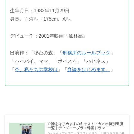
生年月日：1983年11月29日
身長、血液型：175cm、A型
デビュー作：2001年映画『風林高』
出演作：「秘密の森」「
刑務所のルールブック
」
「ハイバイ、ママ」「ボイス４」「ハピネス」
「
今、私たちの学校は
」「
弁論をはじめます。
」
弁論をはじめますのキャスト・カメオ特別出演
一覧｜ディズニープラス韓国ドラマ
Disney+（ディズニープラス）オリジナル韓国ドラマ「弁