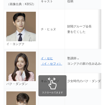
キャスト
役柄
（画像出典：KBS2）
財閥グループ会長
チ・ヒョヌ
妻を亡くした
イ・ヨングク
イ・セヒ
塾講師→
（イ・セフィ）
ヨングクの家の住み込みの
キム・ミンソ
少女時代のパク・ダンダン
パク・ダンダン
スクロールできます