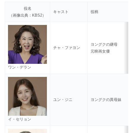
役名
キャスト
役柄
（画像出典：KBS2）
ヨングクの継母
チャ・ファヨン
元映画女優
ワン・デラン
ユン・ジニ
ヨングクの異母妹
イ・セリョン