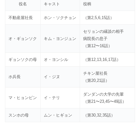
役名
キャスト
役柄
不動産屋社長
ホン・ソクチョン
（第2,5,6,15話）
セリョンの縁談の相手
オ・ギョンソク
キム・ヨンジュン
病院長の息子
（第12〜16話）
ギョンソクの母
オ・ヨンシル
（第12,13,16,17話）
チキン屋社長
ホ兵長
イ・ジヌ
（第20,21話）
ダンダンの大学の先輩
マ・ヒョンビン
イ・テリ
（第21〜23,45〜49話）
スンホの母
ムン・ヒギョン
（第30,32,35話）