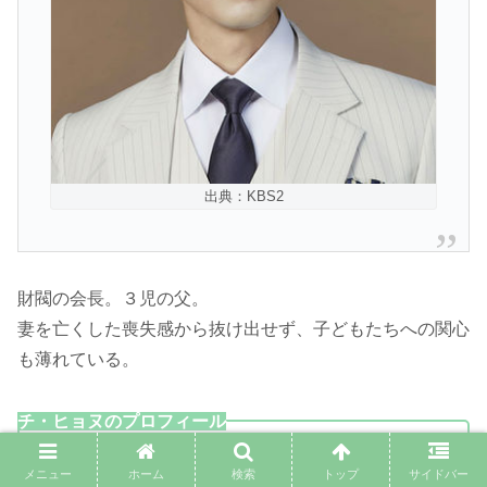
出典：KBS2
財閥の会長。３児の父。
妻を亡くした喪失感から抜け出せず、子どもたちへの関心
も薄れている。
チ・ヒョヌのプロフィール
チ・ヒョヌ
メニュー
ホーム
検索
トップ
サイドバー