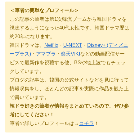
＜筆者の簡単なプロフィール＞
この記事の筆者は第
1
次韓流ブームから韓国ドラマを
視聴するようになった40代女性です。韓国ドラマ歴は
約
20
年になります。
韓国ドラマは、
Netflix
・
U-NEXT
・
Disney+ (ディズニ
ープラス)
・
アマプラ
・
楽天VIKI
などの動画配信サー
ビスで最新作を視聴する他、BSや地上波でもチェッ
クしています。
ブログの記事は、韓国の公式サイトなどを見に行って
情報収集をし、ほとんどの記事を実際に作品を観た上
で書いています。
韓ドラ好きの筆者が情報をまとめているので、ぜひ参
考にしてください！
筆者の詳しいプロフィールは→
コチラ
！